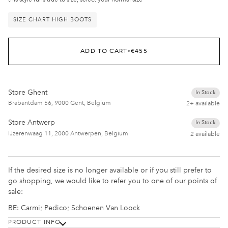
SIZE CHART HIGH BOOTS
ADD TO CART
•
€455
Store Ghent
In Stock
Brabantdam 56, 9000 Gent, Belgium
2+ available
Store Antwerp
In Stock
IJzerenwaag 11, 2000 Antwerpen, Belgium
2 available
If the desired size is no longer available or if you still prefer to
go shopping, we would like to refer you to one of our points of
sale:
BE:
Carmi
;
Pedico
;
Schoenen Van Loock
PRODUCT INFO