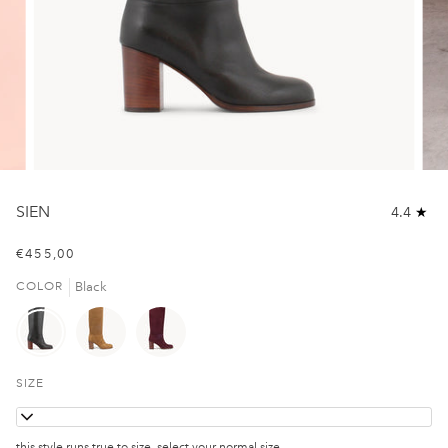
SIEN
4.4
€455,00
Black
COLOR
SIZE
37
this style runs true to size, select your normal size