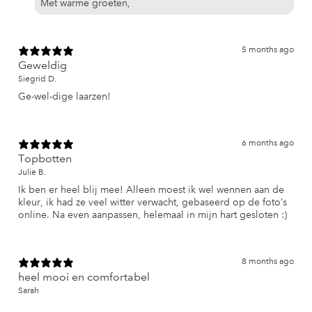
Met warme groeten,
5 months ago
Geweldig
Siegrid D.
Ge-wel-dige laarzen!
6 months ago
Topbotten
Julie B.
Ik ben er heel blij mee! Alleen moest ik wel wennen aan de
kleur, ik had ze veel witter verwacht, gebaseerd op de foto’s
online. Na even aanpassen, helemaal in mijn hart gesloten :)
8 months ago
heel mooi en comfortabel
Sarah