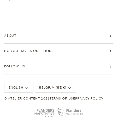
ABOUT
DO YOU HAVE A QUESTION?
FOLLOW US
Language
Currency
ENGLISH
BELGIUM (BE €)
©
ATELIER CONTENT
2026
TERMS OF USE
PRIVACY POLICY